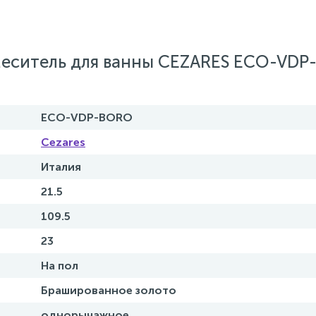
еситель для ванны CEZARES ECO-VDP
ECO-VDP-BORO
Cezares
Италия
21.5
109.5
23
На пол
Брашированное золото
однорычажное