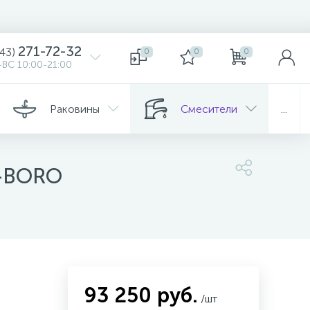
271-72-32
343)
0
0
0
ВС 10:00-21:00
Раковины
Смесители
...
P-BORO
93 250 руб.
/шт