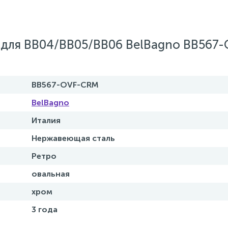
 для ВВ04/ВВ05/ВВ06 BelBagno BB567-
BB567-OVF-CRM
BelBagno
Италия
Нержавеющая сталь
Ретро
овальная
хром
3 года