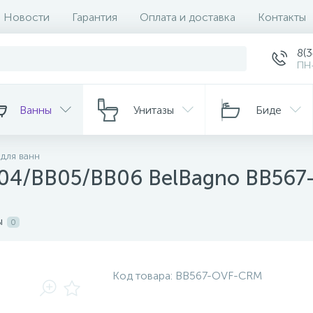
Новости
Гарантия
Оплата и доставка
Контакты
8(
ПН-
Ванны
Унитазы
Биде
для ванн
В04/ВВ05/ВВ06 BelBagno BB56
ы
0
Код товара:
BB567-OVF-CRM