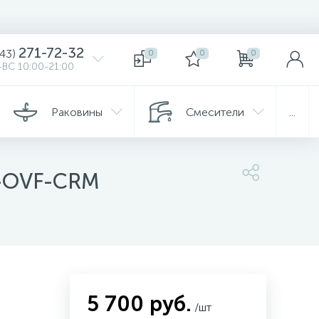
271-72-32
343)
0
0
0
ВС 10:00-21:00
Раковины
Смесители
...
7-OVF-CRM
5 700 руб.
/шт