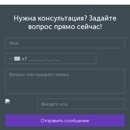
1
Ручные души со штуцером
Нужна консультация? Задайте
вопрос прямо сейчас!
4
Смесители для биде
1
Смесители для ванны
+7
15
Смесители для ванны и душа
5
Смесители для душа
18
Смесители для кухни
Отправить сообщение
22
Смесители для накладных раковин