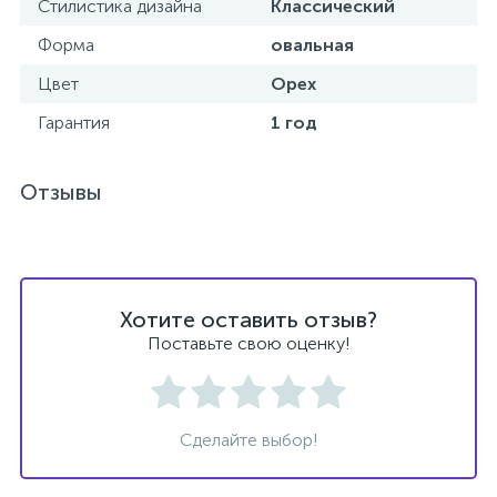
Стилистика дизайна
Классический
Форма
овальная
Донный клапан
Цвет
Орех
Дополнительные аксессуары
Гарантия
1 год
3
Отзывы
Душевые системы
3
Душевые шланги
Хотите оставить отзыв?
7
Изливы для ванны
Поставьте свою оценку!
3
Изливы для душа
Сделайте выбор!
5
Ручные души