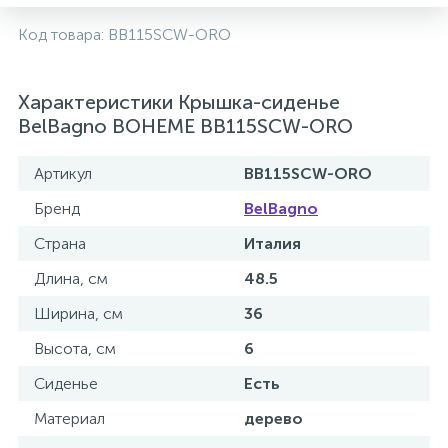
2
Код товара:
BB115SCW-ORO
Встраиваемые смесители для ванны и душа
20
Характеристики Крышка-сиденье
Встраиваемые смесители для душа
BelBagno BOHEME BB115SCW-ORO
3
Встраиваемые смесители для раковины
Артикул
BB115SCW-ORO
Бренд
BelBagno
2
Держатели ручного душа
Страна
Италия
Длина, см
48.5
Для биде
Ширина, см
36
Высота, см
6
Для душа
Сиденье
Есть
12
Материал
дерево
Донные клапаны