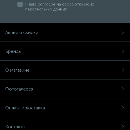
Я даю согласие на обработку моих
персональных данных
47
Смесители для раковины
Акции и скидки
10
Смесители на борт ванны
Бренды
1
Смесители термостатические
О магазине
2
Штуцеры с держателем
Фотогалерея
3
Электронные смесители для раковины
Оплата и доставка
Контакты