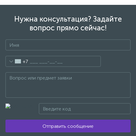
1
Ручные души со штуцером
Нужна консультация? Задайте
вопрос прямо сейчас!
4
Смесители для биде
1
Смесители для ванны
+7
15
Смесители для ванны и душа
5
Смесители для душа
18
Смесители для кухни
Отправить сообщение
22
Смесители для накладных раковин