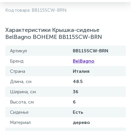
2
Код товара:
BB115SCW-BRN
Встраиваемые смесители для ванны и душа
20
Характеристики Крышка-сиденье
Встраиваемые смесители для душа
BelBagno BOHEME BB115SCW-BRN
3
Встраиваемые смесители для раковины
Артикул
BB115SCW-BRN
Бренд
BelBagno
2
Держатели ручного душа
Страна
Италия
Длина, см
48.5
Для биде
Ширина, см
36
Высота, см
6
Для душа
Сиденье
Есть
12
Материал
дерево
Донные клапаны