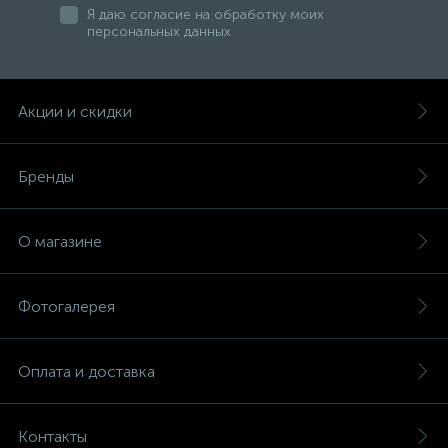
Я даю согласие на обработку моих
персональных данных
47
Смесители для раковины
Акции и скидки
10
Смесители на борт ванны
Бренды
1
Смесители термостатические
О магазине
2
Штуцеры с держателем
Фотогалерея
3
Электронные смесители для раковины
Оплата и доставка
Контакты