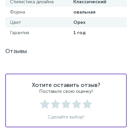
Стилистика дизайна
Классический
Форма
овальная
Донный клапан
Цвет
Орех
Дополнительные аксессуары
Гарантия
1 год
3
Отзывы
Душевые системы
3
Душевые шланги
Хотите оставить отзыв?
7
Изливы для ванны
Поставьте свою оценку!
3
Изливы для душа
Сделайте выбор!
5
Ручные души