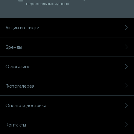
персональных данных
47
Смесители для раковины
Акции и скидки
10
Смесители на борт ванны
Бренды
1
Смесители термостатические
О магазине
2
Штуцеры с держателем
Фотогалерея
3
Электронные смесители для раковины
Оплата и доставка
Контакты