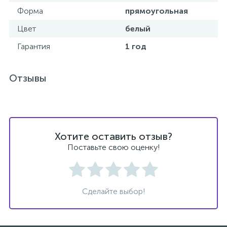
Форма
прямоугольная
Донный клапан
Цвет
белый
Гарантия
1 год
Дополнительные аксессуары
Отзывы
3
Душевые системы
3
Душевые шланги
Хотите оставить отзыв?
Поставьте свою оценку!
7
Изливы для ванны
3
Изливы для душа
Сделайте выбор!
5
Ручные души