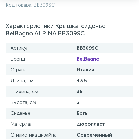
Код товара:
BB309SC
2
Встраиваемые смесители для ванны и душа
Характеристики Крышка-сиденье
20
Встраиваемые смесители для душа
BelBagno ALPINA BB309SC
Артикул
BB309SC
3
Встраиваемые смесители для раковины
Бренд
BelBagno
2
Страна
Италия
Держатели ручного душа
Длина, см
43.5
Ширина, см
36
Для биде
Высота, см
3
Для душа
Сиденье
Есть
Материал
дюропласт
12
Донные клапаны
Стилистика дизайна
Современный