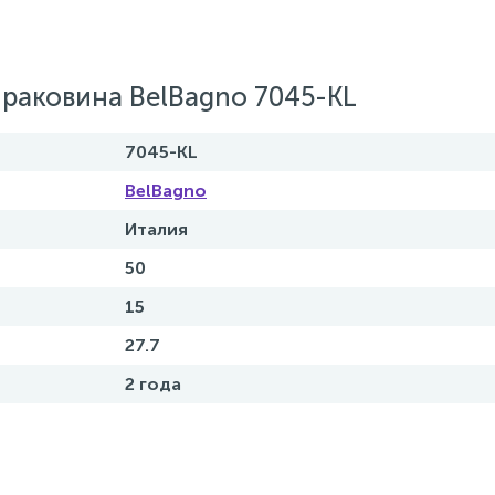
раковина BelBagno 7045-KL
7045-KL
BelBagno
Италия
50
15
27.7
2 года