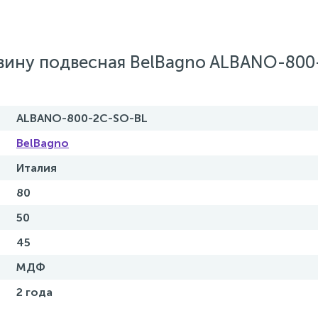
овину подвесная BelBagno ALBANO-800
ALBANO-800-2C-SO-BL
BelBagno
Италия
80
50
45
МДФ
2 года