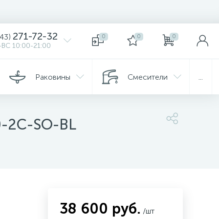
271-72-32
343)
0
0
0
ВС 10:00-21:00
Раковины
Смесители
...
0-2C-SO-BL
38 600 руб.
/шт