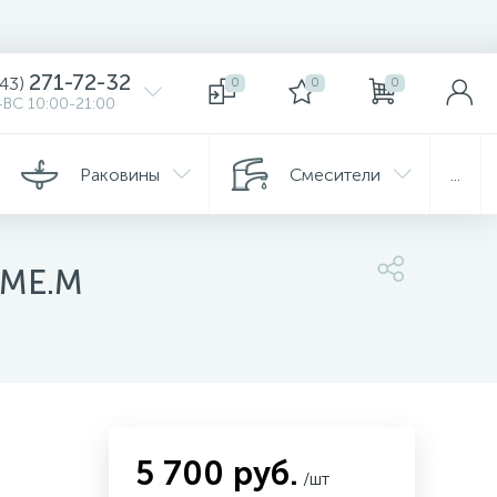
271-72-32
343)
0
0
0
ВС 10:00-21:00
Раковины
Смесители
...
OME.M
5 700 руб.
/шт