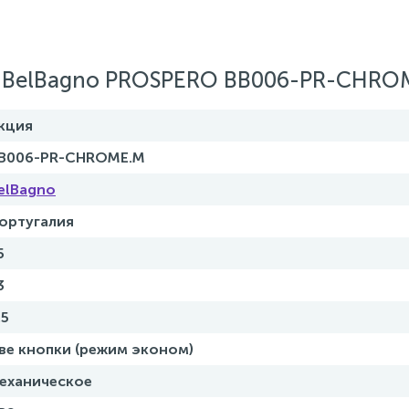
а BelBagno PROSPERO BB006-PR-CHRO
кция
B006-PR-CHROME.M
elBagno
ортугалия
5
3
.5
ве кнопки (режим эконом)
еханическое