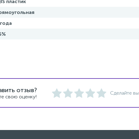
BS пластик
рямоугольная
 года
5%
авить отзыв?
Сделайте вы
те свою оценку!