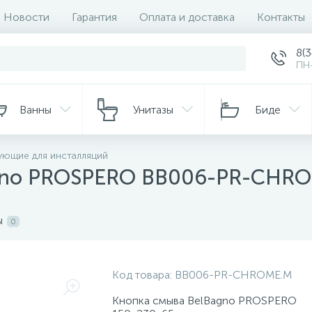
Новости
Гарантия
Оплата и доставка
Контакты
8(
ПН-
Ванны
Унитазы
Биде
ующие для инсталляций
agno PROSPERO BB006-PR-CHR
ы
0
Код товара:
BB006-PR-CHROME.M
Кнопка смыва BelBagno PROSPERO