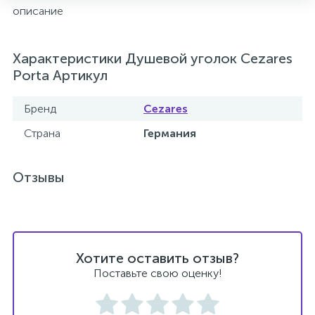
описание
2
Встраиваемые смесители для ванны и душа
Характеристики Душевой уголок Cezares
20
Встраиваемые смесители для душа
Porta Артикул
Бренд
Cezares
3
Встраиваемые смесители для раковины
Страна
Германия
2
Держатели ручного душа
Отзывы
Для биде
Для душа
Хотите оставить отзыв?
Поставьте свою оценку!
12
Донные клапаны