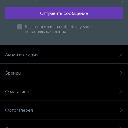
1
Отправить сообщение
Ручные души со штуцером
Я даю согласие на обработку моих
4
персональных данных
Смесители для биде
1
Смесители для ванны
Акции и скидки
15
Смесители для ванны и душа
Бренды
5
Смесители для душа
О магазине
18
Смесители для кухни
Фотогалерея
22
Смесители для накладных раковин