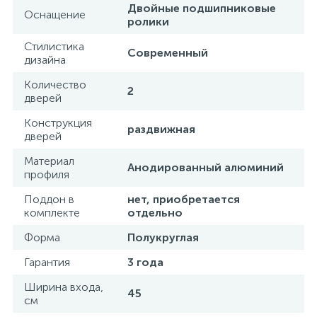
Двойные подшипниковые
Оснащение
ролики
1
Ручные души со штуцером
Стилистика
Современный
дизайна
4
Смесители для биде
Количество
2
дверей
1
Конструкция
Смесители для ванны
раздвижная
дверей
Материал
15
Анодированный алюминий
Смесители для ванны и душа
профиля
Поддон в
нет, приобретается
комплекте
отдельно
5
Смесители для душа
Форма
Полукруглая
18
Гарантия
3 года
Смесители для кухни
Ширина входа,
45
см
22
Смесители для накладных раковин