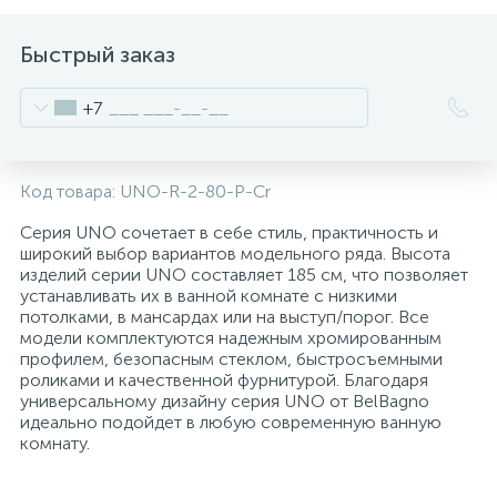
2
Встраиваемые смесители для ванны и душа
Быстрый заказ
20
+7
Встраиваемые смесители для душа
3
Встраиваемые смесители для раковины
Код товара:
UNO-R-2-80-P-Cr
Серия UNO сочетает в себе стиль, практичность и
2
широкий выбор вариантов модельного ряда. Высота
Держатели ручного душа
изделий серии UNO составляет 185 см, что позволяет
устанавливать их в ванной комнате с низкими
потолками, в мансардах или на выступ/порог. Все
Для биде
модели комплектуются надежным хромированным
профилем, безопасным стеклом, быстросъемными
роликами и качественной фурнитурой. Благодаря
Для душа
универсальному дизайну серия UNO от BelBagno
идеально подойдет в любую современную ванную
комнату.
12
Донные клапаны