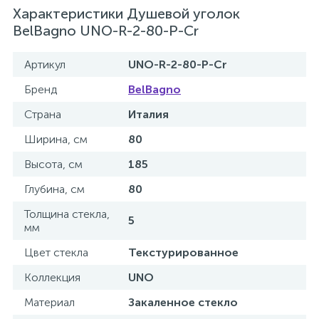
Характеристики Душевой уголок
BelBagno UNO-R-2-80-P-Cr
Донный клапан
Артикул
UNO-R-2-80-P-Cr
Дополнительные аксессуары
Бренд
BelBagno
Страна
Италия
3
Душевые системы
Ширина, см
80
3
Высота, см
185
Душевые шланги
Глубина, см
80
7
Толщина стекла,
Изливы для ванны
5
мм
Цвет стекла
Текстурированное
3
Изливы для душа
Коллекция
UNO
5
Материал
Закаленное стекло
Ручные души