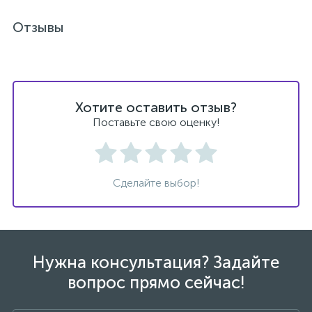
Отзывы
47
Смесители для раковины
10
Смесители на борт ванны
Хотите оставить отзыв?
Поставьте свою оценку!
1
Смесители термостатические
2
Штуцеры с держателем
Сделайте выбор!
3
Электронные смесители для раковины
Нужна консультация? Задайте
вопрос прямо сейчас!