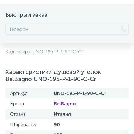
2
Встраиваемые смесители для ванны и душа
Быстрый заказ
20
Встраиваемые смесители для душа
3
Встраиваемые смесители для раковины
Код товара:
UNO-195-P-1-90-C-Cr
2
Держатели ручного душа
Характеристики Душевой уголок
BelBagno UNO-195-P-1-90-C-Cr
Для биде
Артикул
UNO-195-P-1-90-C-Cr
Бренд
BelBagno
Для душа
Страна
Италия
Ширина, см
90
12
Донные клапаны