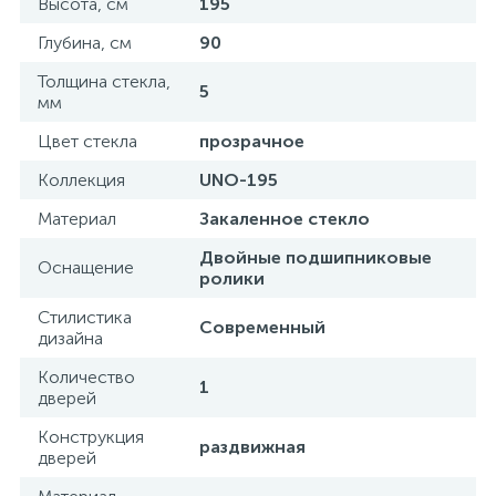
Высота, см
195
Глубина, см
90
Донный клапан
Толщина стекла,
5
мм
Дополнительные аксессуары
Цвет стекла
прозрачное
Коллекция
UNO-195
3
Душевые системы
Материал
Закаленное стекло
3
Двойные подшипниковые
Душевые шланги
Оснащение
ролики
Стилистика
7
Современный
Изливы для ванны
дизайна
Количество
1
3
дверей
Изливы для душа
Конструкция
раздвижная
дверей
5
Ручные души