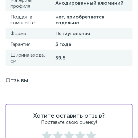
Материал
Анодированный алюминий
профиля
1
Ручные души со штуцером
Поддон в
нет, приобретается
комплекте
отдельно
4
Форма
Пятиугольная
Смесители для биде
Гарантия
3 года
1
Ширина входа,
Смесители для ванны
59,5
см
15
Смесители для ванны и душа
Отзывы
5
Смесители для душа
18
Хотите оставить отзыв?
Смесители для кухни
Поставьте свою оценку!
22
Смесители для накладных раковин