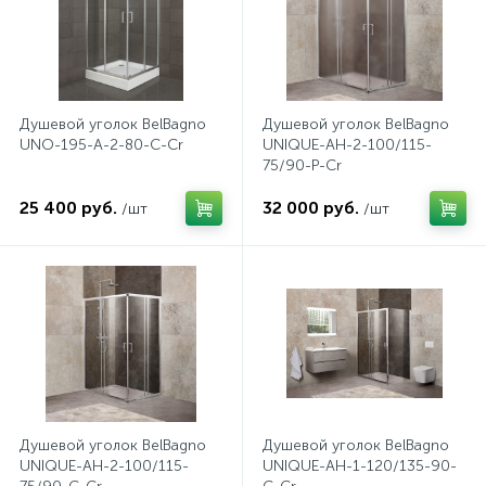
2
Встраиваемые смесители для ванны и душа
20
Встраиваемые смесители для душа
Душевой уголок BelBagno
Душевой уголок BelBagno
UNO-195-A-2-80-C-Cr
UNIQUE-AH-2-100/115-
75/90-P-Cr
3
Встраиваемые смесители для раковины
25 400 руб.
32 000 руб.
/шт
/шт
2
Держатели ручного душа
Для биде
Для душа
Душевой уголок BelBagno
Душевой уголок BelBagno
12
Донные клапаны
UNIQUE-AH-2-100/115-
UNIQUE-AH-1-120/135-90-