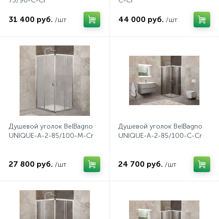
75/90-C-Cr
C-Cr
31 400 руб.
44 000 руб.
/шт
/шт
Донный клапан
Дополнительные аксессуары
3
Душевые системы
3
Душевые шланги
Душевой уголок BelBagno
Душевой уголок BelBagno
UNIQUE-A-2-85/100-M-Cr
UNIQUE-A-2-85/100-C-Cr
7
Изливы для ванны
27 800 руб.
24 700 руб.
/шт
/шт
3
Изливы для душа
5
Ручные души