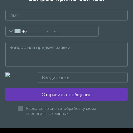
47
Смесители для раковины
+7
10
Смесители на борт ванны
1
Смесители термостатические
2
Штуцеры с держателем
3
Электронные смесители для раковины
Отправить сообщение
Я даю согласие на обработку моих
персональных данных