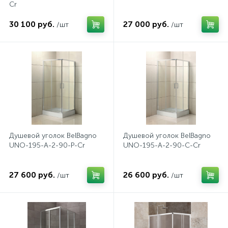
Cr
574
Гарантия
Комплектующие для мебели
На борт ванны
30 100 руб.
27 000 руб.
/шт
/шт
4
Оплата и доставка
Душевые гарнитуры
1
Контакты
Штуцеры
Скрытого монтажа
Душевой уголок BelBagno
Душевой уголок BelBagno
14
UNO-195-A-2-90-P-Cr
UNO-195-A-2-90-C-Cr
Напольные смесители
27 600 руб.
26 600 руб.
4
/шт
/шт
Верхние души
2
Встраиваемые смесители