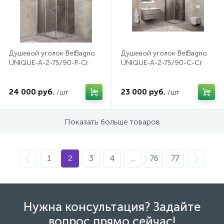
1
Ручные души со штуцером
4
Душевой уголок BelBagno
Душевой уголок BelBagno
Смесители для биде
UNIQUE-A-2-75/90-P-Cr
UNIQUE-A-2-75/90-C-Cr
1
Смесители для ванны
24 000 руб.
23 000 руб.
/шт
/шт
15
Показать больше товаров
Смесители для ванны и душа
5
Смесители для душа
1
2
3
4
...
76
77
18
Смесители для кухни
Нужна консультация? Задайте
22
вопрос прямо сейчас!
Смесители для накладных раковин