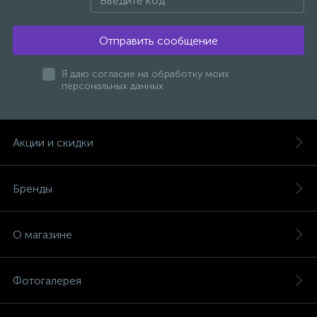
41 000 руб.
14 110 руб.
/шт
/шт
УНИТАЗ-КОМПАКТ
Поддон из искусственного
BELBAGNO LOUNGE
мрамора CEZARES TRAY-AS-
AH-150/90-30-W
14 250 руб.
42 800 руб.
/шт
/шт
Нужна консультация? Задайте
вопрос прямо сейчас!