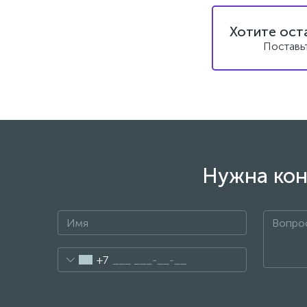
Хотите ост
Поставь
Нужна кон
+7