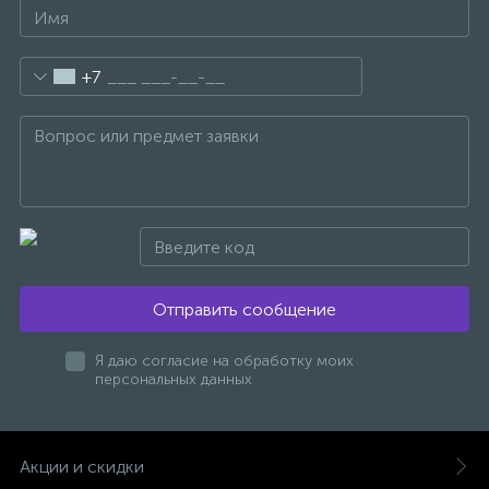
47
Смесители для раковины
+7
10
Смесители на борт ванны
1
Смесители термостатические
2
Штуцеры с держателем
Отправить сообщение
3
Электронные смесители для раковины
Я даю согласие на обработку моих
персональных данных
Акции и скидки