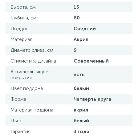
Высота, см
15
Донный клапан
Глубина, см
80
Поддон
Средний
Дополнительные аксессуары
Материал
Акрил
Диаметр слива, см
9
3
Душевые системы
Стилистика дизайна
Современный
3
Антискользящее
Душевые шланги
есть
покрытие
Цвет поддона
белый
7
Изливы для ванны
Форма
Четверть круга
Материал поддона
акрил
3
Изливы для душа
Цвет
белый
5
Гарантия
3 года
Ручные души