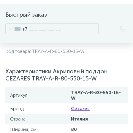
2
Встраиваемые смесители для ванны и душа
Быстрый заказ
20
+7
Встраиваемые смесители для душа
3
Встраиваемые смесители для раковины
Код товара:
TRAY-A-R-80-550-15-W
2
Держатели ручного душа
Характеристики Акриловый поддон
CEZARES TRAY-A-R-80-550-15-W
Для биде
TRAY-A-R-80-550-15-
Артикул
W
Для душа
Бренд
Cezares
Страна
Италия
12
Донные клапаны
Ширина, см
80