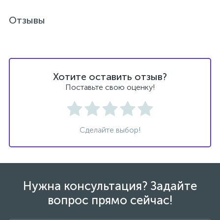
Отзывы
1
Ручные души со штуцером
4
Смесители для биде
Хотите оставить отзыв?
1
Поставьте свою оценку!
Смесители для ванны
15
Смесители для ванны и душа
Сделайте выбор!
5
Смесители для душа
18
Нужна консультация? Задайте
Смесители для кухни
вопрос прямо сейчас!
22
Смесители для накладных раковин