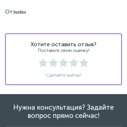
Отзывы
1
Ручные души со штуцером
4
Смесители для биде
Хотите оставить отзыв?
1
Поставьте свою оценку!
Смесители для ванны
15
Смесители для ванны и душа
Сделайте выбор!
5
Смесители для душа
18
Нужна консультация? Задайте
Смесители для кухни
вопрос прямо сейчас!
22
Смесители для накладных раковин