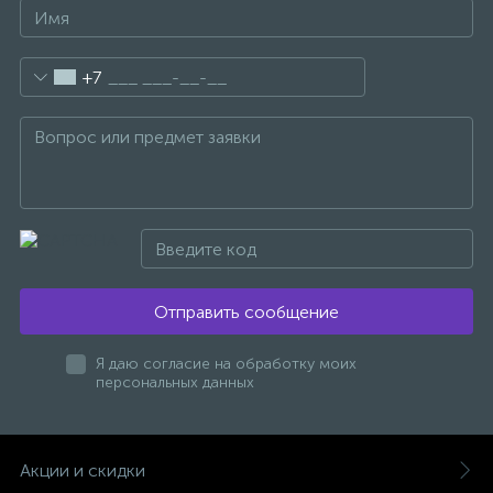
47
Смесители для раковины
+7
10
Смесители на борт ванны
1
Смесители термостатические
2
Штуцеры с держателем
Отправить сообщение
3
Электронные смесители для раковины
Я даю согласие на обработку моих
персональных данных
Акции и скидки