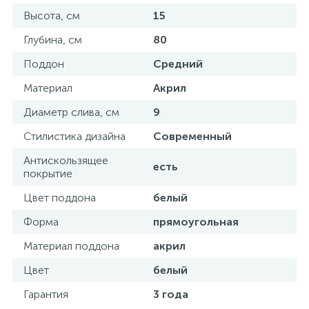
Высота, см
15
Донный клапан
Глубина, см
80
Поддон
Средний
Дополнительные аксессуары
Материал
Акрил
Диаметр слива, см
9
3
Душевые системы
Стилистика дизайна
Современный
3
Антискользящее
Душевые шланги
есть
покрытие
Цвет поддона
белый
7
Изливы для ванны
Форма
прямоугольная
Материал поддона
акрил
3
Изливы для душа
Цвет
белый
5
Гарантия
3 года
Ручные души