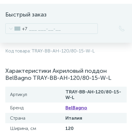
2
Встраиваемые смесители для ванны и душа
Быстрый заказ
20
+7
Встраиваемые смесители для душа
3
Встраиваемые смесители для раковины
Код товара:
TRAY-BB-AH-120/80-15-W-L
2
Держатели ручного душа
Характеристики Акриловый поддон
BelBagno TRAY-BB-AH-120/80-15-W-L
Для биде
TRAY-BB-AH-120/80-15-
Артикул
W-L
Для душа
Бренд
BelBagno
Страна
Италия
12
Донные клапаны
Ширина, см
120