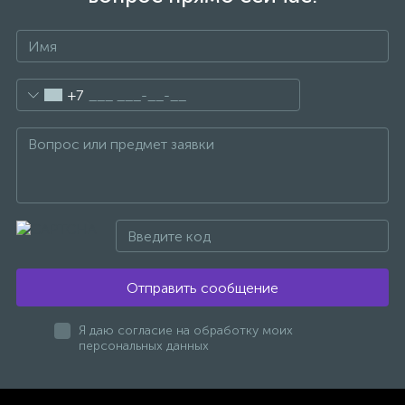
47
Смесители для раковины
+7
10
Смесители на борт ванны
1
Смесители термостатические
2
Штуцеры с держателем
3
Электронные смесители для раковины
Отправить сообщение
Я даю согласие на обработку моих
персональных данных