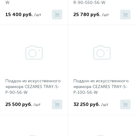
W
R-90-550-56-W
574
Гарантия
Комплектующие для мебели
На борт ванны
15 400 руб.
25 780 руб.
/шт
/шт
4
Оплата и доставка
Душевые гарнитуры
1
Контакты
Штуцеры
Скрытого монтажа
Поддон из искусственного
Поддон из искусственного
14
мрамора CEZARES TRAY-S-
мрамора CEZARES TRAY-S-
Напольные смесители
P-90-56-W
P-100-56-W
25 500 руб.
32 250 руб.
4
/шт
/шт
Верхние души
2
Встраиваемые смесители