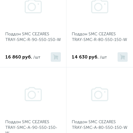
2
Встраиваемые смесители для ванны и душа
20
Встраиваемые смесители для душа
Поддон SMC CEZARES
Поддон SMC CEZARES
TRAY-SMC-R-90-550-150-W
TRAY-SMC-R-80-550-150-W
3
Встраиваемые смесители для раковины
16 860 руб.
14 630 руб.
/шт
/шт
2
Держатели ручного душа
Для биде
Для душа
Поддон SMC CEZARES
Поддон SMC CEZARES
12
Донные клапаны
TRAY-SMC-A-90-550-150-
TRAY-SMC-A-80-550-150-W