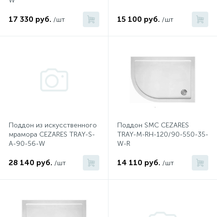
W
17 330 руб.
15 100 руб.
/шт
/шт
Донный клапан
Дополнительные аксессуары
3
Душевые системы
3
Душевые шланги
Поддон из искусственного
Поддон SMC CEZARES
мрамора CEZARES TRAY-S-
TRAY-M-RH-120/90-550-35-
7
A-90-56-W
W-R
Изливы для ванны
28 140 руб.
14 110 руб.
/шт
/шт
3
Изливы для душа
5
Ручные души