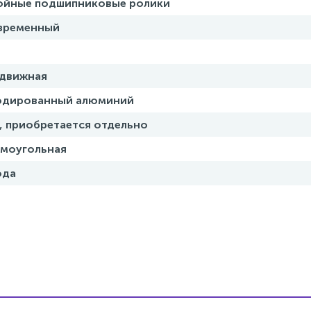
ойные подшипниковые ролики
временный
здвижная
одированный алюминий
, приобретается отдельно
ямоугольная
ода