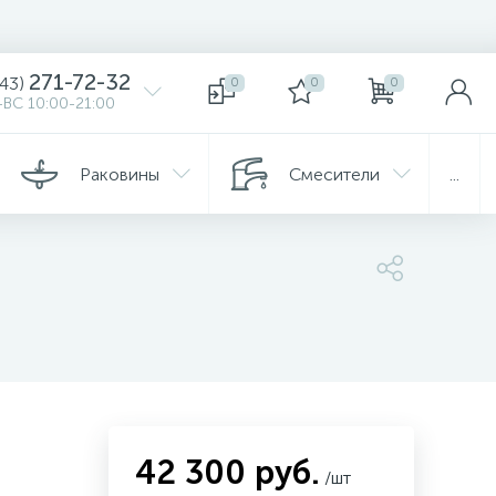
271-72-32
343)
0
0
0
ВС 10:00-21:00
Раковины
Смесители
...
42 300 руб.
/шт