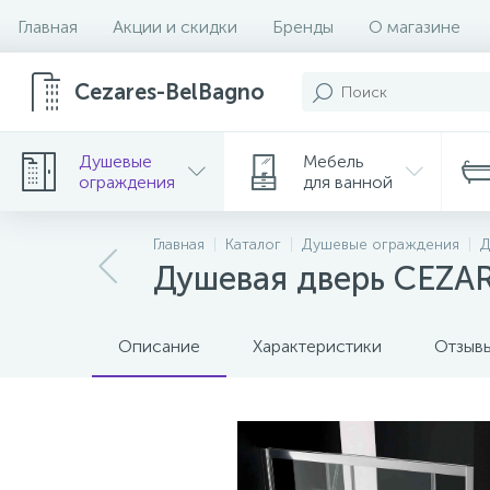
Главная
Акции и скидки
Бренды
О магазине
Cezares-BelBagno
Душевые
Мебель
ограждения
для ванной
Главная
Каталог
Душевые ограждения
Д
Душевая дверь CEZA
Описание
Характеристики
Отзыв