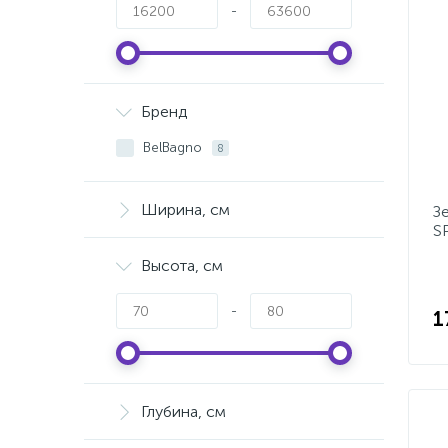
-
Бренд
BelBagno
8
Ширина, см
З
S
T
Высота, см
-
1
Глубина, см