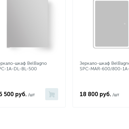
еркало-шкаф BelBagno
Зеркало-шкаф BelBagn
PC-1A-DL-BL-500
SPC-MAR-600/800-1A
TCH
6 500 руб.
18 800 руб.
/шт
/шт