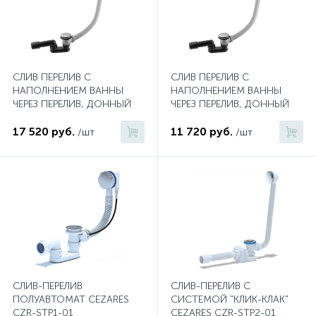
1
Ручные души со штуцером
4
СЛИВ ПЕРЕЛИВ С
СЛИВ ПЕРЕЛИВ С
Смесители для биде
НАПОЛНЕНИЕМ ВАННЫ
НАПОЛНЕНИЕМ ВАННЫ
ЧЕРЕЗ ПЕРЕЛИВ, ДОННЫЙ
ЧЕРЕЗ ПЕРЕЛИВ, ДОННЫЙ
КЛАПАН С СИСТЕМОЙ
КЛАПАН С СИСТЕМОЙ
1
Смесители для ванны
"КЛИК-КЛАК" БРОНЗА
17 520 руб.
"КЛИК-КЛАК" ХРОМ
11 720 руб.
/шт
/шт
15
Смесители для ванны и душа
5
Смесители для душа
18
Смесители для кухни
СЛИВ-ПЕРЕЛИВ
СЛИВ-ПЕРЕЛИВ С
ПОЛУАВТОМАТ CEZARES
СИСТЕМОЙ "КЛИК-КЛАК"
22
Смесители для накладных раковин
CZR-STP1-01
CEZARES CZR-STP2-01