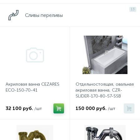
574
Гарантия
Комплектующие для мебели
Сиденья для душевых ограждений
На борт ванны
13
Сливы переливы
5
4
Оплата и доставка
Сифоны
Душевые гарнитуры
1
Контакты
Штуцеры
Скрытого монтажа
Акриловая ванна CEZARES
Отдельностоящая, овальная
14
Напольные смесители
ECO-150-70-41
акриловая ванна, CZR-
SLIDER-170-80-57-SSB
4
32 100 руб.
150 000 руб.
/шт
/шт
Верхние души
2
Встраиваемые смесители