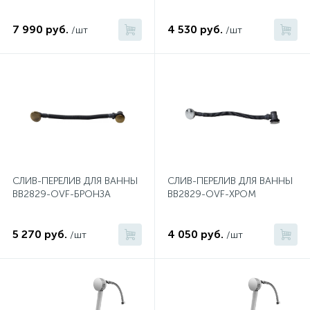
7 990 руб.
4 530 руб.
Донный клапан
/шт
/шт
Дополнительные аксессуары
3
Душевые системы
3
Душевые шланги
СЛИВ-ПЕРЕЛИВ ДЛЯ ВАННЫ
СЛИВ-ПЕРЕЛИВ ДЛЯ ВАННЫ
BB2829-OVF-БРОНЗА
BB2829-OVF-ХРОМ
7
Изливы для ванны
5 270 руб.
4 050 руб.
/шт
/шт
3
Изливы для душа
5
Ручные души