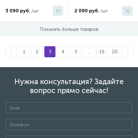
3 090 руб.
2 090 руб.
/шт
/шт
47
Смесители для раковины
Показать больше товаров
10
Смесители на борт ванны
1
2
3
4
5
...
19
20
1
Смесители термостатические
2
Штуцеры с держателем
Нужна консультация? Задайте
вопрос прямо сейчас!
3
Электронные смесители для раковины
+7