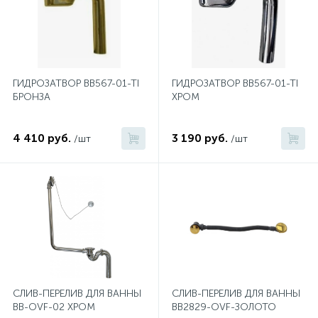
2
Встраиваемые смесители для ванны и душа
20
Встраиваемые смесители для душа
ГИДРОЗАТВОР BB567-01-TI
ГИДРОЗАТВОР BB567-01-TI
БРОНЗА
ХРОМ
3
Встраиваемые смесители для раковины
4 410 руб.
3 190 руб.
/шт
/шт
2
Держатели ручного душа
Для биде
Для душа
СЛИВ-ПЕРЕЛИВ ДЛЯ ВАННЫ
СЛИВ-ПЕРЕЛИВ ДЛЯ ВАННЫ
12
Донные клапаны
BB-OVF-02 ХРОМ
BB2829-OVF-ЗОЛОТО