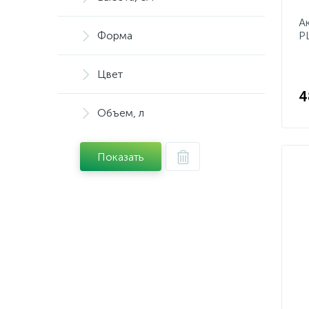
А
Форма
P
4
Цвет
4
Объем, л
Показать