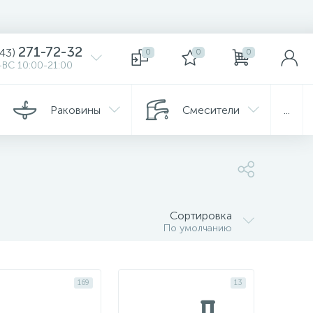
271-72-32
343)
0
0
0
ВС 10:00-21:00
Раковины
Смесители
...
Сортировка
По умолчанию
169
13