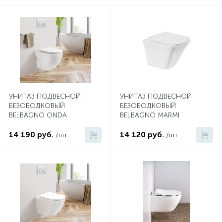
574
Гарантия
Комплектующие для мебели
Сиденья для душевых ограждений
На борт ванны
5
4
Оплата и доставка
Сифоны
Душевые гарнитуры
1
Контакты
Штуцеры
УНИТАЗ ПОДВЕСНОЙ
УНИТАЗ ПОДВЕСНОЙ
БЕЗОБОДКОВЫЙ
БЕЗОБОДКОВЫЙ
Скрытого монтажа
BELBAGNO ONDA
BELBAGNO MARMI
14 190 руб.
14 120 руб.
/шт
/шт
14
Напольные смесители
4
Верхние души
2
Встраиваемые смесители