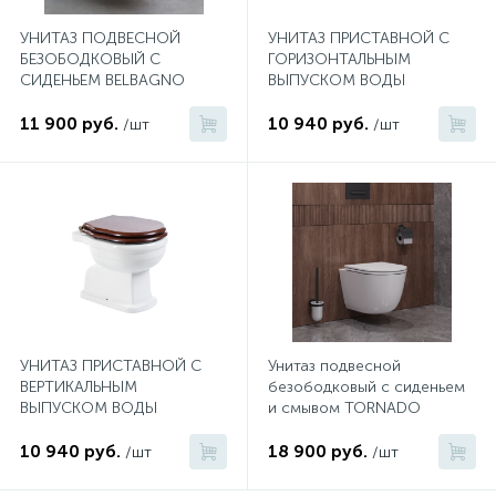
УНИТАЗ ПОДВЕСНОЙ
УНИТАЗ ПРИСТАВНОЙ С
1
Ручные души со штуцером
БЕЗОБОДКОВЫЙ С
ГОРИЗОНТАЛЬНЫМ
СИДЕНЬЕМ BELBAGNO
ВЫПУСКОМ ВОДЫ
LOTO
BELBAGNO BOHEME P-TRAP
4
11 900 руб.
10 940 руб.
/шт
/шт
Смесители для биде
1
Смесители для ванны
15
Смесители для ванны и душа
5
Смесители для душа
УНИТАЗ ПРИСТАВНОЙ С
Унитаз подвесной
ВЕРТИКАЛЬНЫМ
безободковый с сиденьем
18
ВЫПУСКОМ ВОДЫ
и смывом TORNADO
Смесители для кухни
BELBAGNO BOHEME S-TRAP
CEZARES RELAX-TOR CZR-
10 940 руб.
38088-49-TH-TOR/SC
18 900 руб.
/шт
/шт
22
Смесители для накладных раковин