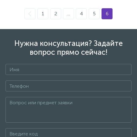
1
2
...
4
5
6
47
Смесители для раковины
10
Смесители на борт ванны
Нужна консультация? Задайте
вопрос прямо сейчас!
1
Смесители термостатические
2
Штуцеры с держателем
+7
3
Электронные смесители для раковины