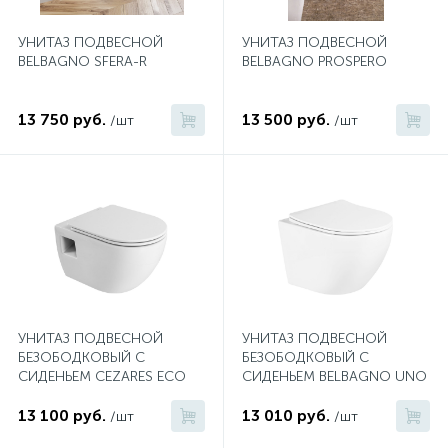
2
Встраиваемые смесители для ванны и душа
УНИТАЗ ПОДВЕСНОЙ
УНИТАЗ ПОДВЕСНОЙ
BELBAGNO SFERA-R
BELBAGNO PROSPERO
20
Встраиваемые смесители для душа
13 750 руб.
13 500 руб.
/шт
/шт
3
Встраиваемые смесители для раковины
2
Держатели ручного душа
Для биде
УНИТАЗ ПОДВЕСНОЙ
УНИТАЗ ПОДВЕСНОЙ
БЕЗОБОДКОВЫЙ С
БЕЗОБОДКОВЫЙ С
Для душа
СИДЕНЬЕМ CEZARES ECO
СИДЕНЬЕМ BELBAGNO UNO
13 100 руб.
13 010 руб.
12
/шт
/шт
Донные клапаны