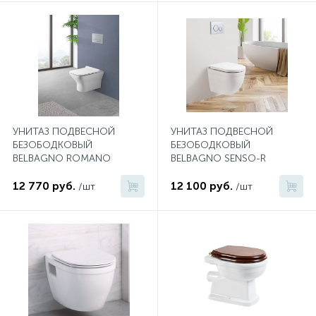
Донный клапан
Дополнительные аксессуары
3
Душевые системы
УНИТАЗ ПОДВЕСНОЙ
УНИТАЗ ПОДВЕСНОЙ
БЕЗОБОДКОВЫЙ
БЕЗОБОДКОВЫЙ
BELBAGNO ROMANO
BELBAGNO SENSO-R
3
Душевые шланги
12 770 руб.
12 100 руб.
/шт
/шт
7
Изливы для ванны
3
Изливы для душа
5
Ручные души