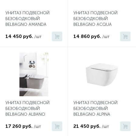
2
Встраиваемые смесители для ванны и душа
УНИТАЗ ПОДВЕСНОЙ
УНИТАЗ ПОДВЕСНОЙ
БЕЗОБОДКОВЫЙ
БЕЗОБОДКОВЫЙ
BELBAGNO AMANDA
BELBAGNO ACQUA
20
Встраиваемые смесители для душа
14 450 руб.
14 860 руб.
/шт
/шт
3
Встраиваемые смесители для раковины
2
Держатели ручного душа
Для биде
УНИТАЗ ПОДВЕСНОЙ
УНИТАЗ ПОДВЕСНОЙ
БЕЗОБОДКОВЫЙ
БЕЗОБОДКОВЫЙ
Для душа
BELBAGNO ALBANO
BELBAGNO ALPINA
17 260 руб.
21 450 руб.
12
/шт
/шт
Донные клапаны