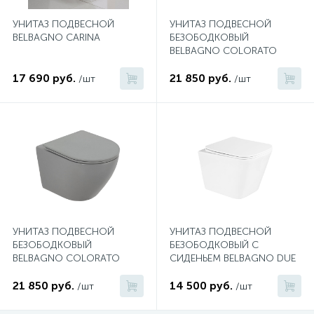
УНИТАЗ ПОДВЕСНОЙ
УНИТАЗ ПОДВЕСНОЙ
1
Ручные души со штуцером
BELBAGNO CARINA
БЕЗОБОДКОВЫЙ
BELBAGNO COLORATO
ЧЁРНЫЙ
4
17 690 руб.
21 850 руб.
/шт
/шт
Смесители для биде
1
Смесители для ванны
15
Смесители для ванны и душа
5
Смесители для душа
УНИТАЗ ПОДВЕСНОЙ
УНИТАЗ ПОДВЕСНОЙ
БЕЗОБОДКОВЫЙ
БЕЗОБОДКОВЫЙ С
18
BELBAGNO COLORATO
СИДЕНЬЕМ BELBAGNO DUE
Смесители для кухни
СЕРЫЙ
21 850 руб.
14 500 руб.
/шт
/шт
22
Смесители для накладных раковин