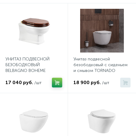
574
Гарантия
Комплектующие для мебели
Сиденья для душевых ограждений
На борт ванны
5
4
Оплата и доставка
Сифоны
Душевые гарнитуры
1
Контакты
Штуцеры
УНИТАЗ ПОДВЕСНОЙ
Унитаз подвесной
БЕЗОБОДКОВЫЙ
безободковый с сиденьем
Скрытого монтажа
BELBAGNO BOHEME
и смывом TORNADO
CEZARES RELAX-TOR CZR-
17 040 руб.
38088-49-TH-TOR/SC
18 900 руб.
/шт
/шт
14
Напольные смесители
4
Верхние души
2
Встраиваемые смесители