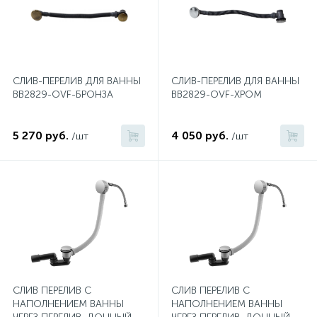
2
Встраиваемые смесители для ванны и душа
20
Встраиваемые смесители для душа
СЛИВ-ПЕРЕЛИВ ДЛЯ ВАННЫ
СЛИВ-ПЕРЕЛИВ ДЛЯ ВАННЫ
BB2829-OVF-БРОНЗА
BB2829-OVF-ХРОМ
3
Встраиваемые смесители для раковины
5 270 руб.
4 050 руб.
/шт
/шт
2
Держатели ручного душа
Для биде
Для душа
СЛИВ ПЕРЕЛИВ С
СЛИВ ПЕРЕЛИВ С
12
Донные клапаны
НАПОЛНЕНИЕМ ВАННЫ
НАПОЛНЕНИЕМ ВАННЫ