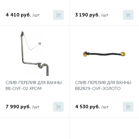
574
Гарантия
Комплектующие для мебели
Сиденья для душевых ограждений
На борт ванны
4 410 руб.
3 190 руб.
/шт
/шт
5
4
Оплата и доставка
Сифоны
Душевые гарнитуры
1
Контакты
Штуцеры
Скрытого монтажа
СЛИВ-ПЕРЕЛИВ ДЛЯ ВАННЫ
СЛИВ-ПЕРЕЛИВ ДЛЯ ВАННЫ
14
BB-OVF-02 ХРОМ
BB2829-OVF-ЗОЛОТО
Напольные смесители
7 990 руб.
4 530 руб.
4
/шт
/шт
Верхние души
2
Встраиваемые смесители