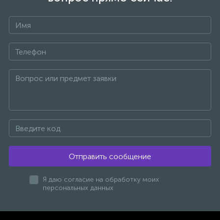
47
Смесители для раковины
+7
10
Смесители на борт ванны
1
Смесители термостатические
2
Штуцеры с держателем
3
Электронные смесители для раковины
Отправить сообщение
Я даю согласие на обработку моих
персональных данных