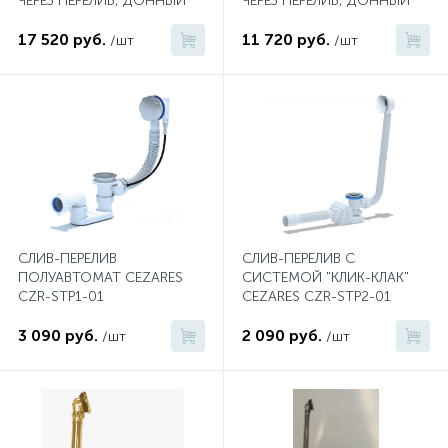
ЧЕРЕЗ ПЕРЕЛИВ, ДОННЫЙ
ЧЕРЕЗ ПЕРЕЛИВ, ДОННЫЙ
КЛАПАН С СИСТЕМОЙ
КЛАПАН С СИСТЕМОЙ
"КЛИК-КЛАК" БРОНЗА
17 520 руб.
"КЛИК-КЛАК" ХРОМ
11 720 руб.
/шт
/шт
Донный клапан
Дополнительные аксессуары
3
Душевые системы
3
Душевые шланги
СЛИВ-ПЕРЕЛИВ
СЛИВ-ПЕРЕЛИВ С
ПОЛУАВТОМАТ CEZARES
СИСТЕМОЙ "КЛИК-КЛАК"
7
CZR-STP1-01
CEZARES CZR-STP2-01
Изливы для ванны
3 090 руб.
2 090 руб.
/шт
/шт
3
Изливы для душа
5
Ручные души