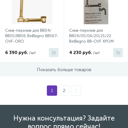
1
Ручные души со штуцером
4
Слив-перелив для ВВ04/
Слив-перелив для
Смесители для биде
ВВ05/ВВ06 BelBagno BB567-
BB04/05/06/20/21/22
OVF-ORO
BelBagno BB-OVF ХРОМ
1
Смесители для ванны
6 390 руб.
4 230 руб.
/шт
/шт
15
Показать больше товаров
Смесители для ванны и душа
5
Смесители для душа
1
2
18
Смесители для кухни
Нужна консультация? Задайте
22
вопрос прямо сейчас!
Смесители для накладных раковин