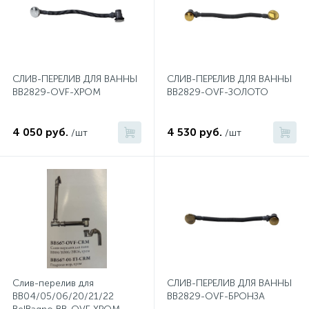
2
Встраиваемые смесители для ванны и душа
20
Встраиваемые смесители для душа
СЛИВ-ПЕРЕЛИВ ДЛЯ ВАННЫ
СЛИВ-ПЕРЕЛИВ ДЛЯ ВАННЫ
BB2829-OVF-ХРОМ
BB2829-OVF-ЗОЛОТО
3
Встраиваемые смесители для раковины
4 050 руб.
4 530 руб.
/шт
/шт
2
Держатели ручного душа
Для биде
Для душа
Слив-перелив для
СЛИВ-ПЕРЕЛИВ ДЛЯ ВАННЫ
12
Донные клапаны
BB04/05/06/20/21/22
BB2829-OVF-БРОНЗА