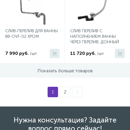
1
Ручные души со штуцером
4
СЛИВ-ПЕРЕЛИВ ДЛЯ ВАННЫ
СЛИВ ПЕРЕЛИВ С
Смесители для биде
BB-OVF-02 ХРОМ
НАПОЛНЕНИЕМ ВАННЫ
ЧЕРЕЗ ПЕРЕЛИВ, ДОННЫЙ
КЛАПАН С СИСТЕМОЙ
1
Смесители для ванны
7 990 руб.
"КЛИК-КЛАК" ХРОМ
11 720 руб.
/шт
/шт
15
Показать больше товаров
Смесители для ванны и душа
5
Смесители для душа
1
2
18
Смесители для кухни
Нужна консультация? Задайте
22
вопрос прямо сейчас!
Смесители для накладных раковин