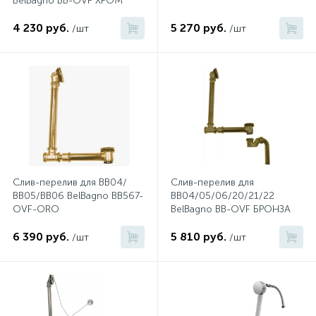
BelBagno BB-OVF ХРОМ
4 230 руб.
5 270 руб.
/шт
/шт
Донный клапан
Дополнительные аксессуары
3
Душевые системы
3
Душевые шланги
Слив-перелив для ВВ04/
Слив-перелив для
ВВ05/ВВ06 BelBagno BB567-
BB04/05/06/20/21/22
7
OVF-ORO
BelBagno BB-OVF БРОНЗА
Изливы для ванны
6 390 руб.
5 810 руб.
/шт
/шт
3
Изливы для душа
5
Ручные души