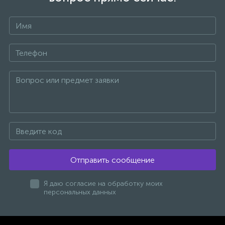
47
Смесители для раковины
+7
10
Смесители на борт ванны
1
Смесители термостатические
2
Штуцеры с держателем
3
Электронные смесители для раковины
Отправить сообщение
Я даю согласие на обработку моих
персональных данных