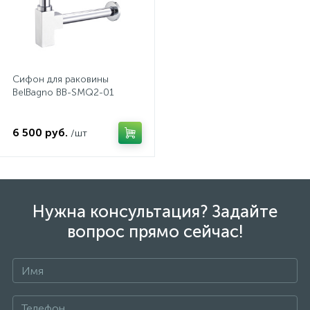
2
Встраиваемые смесители для ванны и душа
20
Встраиваемые смесители для душа
Сифон для раковины
BelBagno BB-SMQ2-01
3
Встраиваемые смесители для раковины
6 500 руб.
/шт
2
Держатели ручного душа
Для биде
Нужна консультация? Задайте
вопрос прямо сейчас!
Для душа
12
Донные клапаны
+7