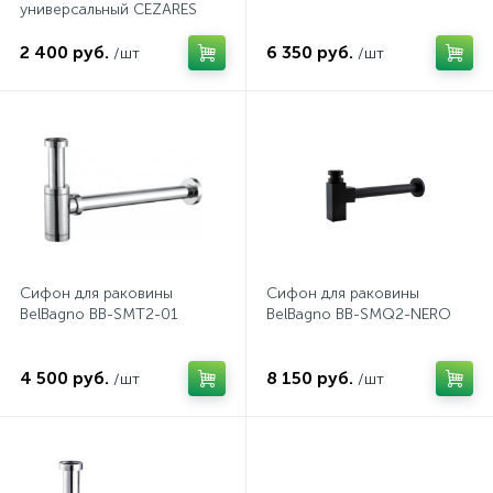
универсальный CEZARES
574
CZR-01-90
Гарантия
Комплектующие для мебели
На борт ванны
2 400 руб.
6 350 руб.
/шт
/шт
4
Оплата и доставка
Душевые гарнитуры
1
Контакты
Штуцеры
Скрытого монтажа
Сифон для раковины
Сифон для раковины
14
BelBagno BB-SMT2-01
BelBagno BB-SMQ2-NERO
Напольные смесители
4 500 руб.
8 150 руб.
4
/шт
/шт
Верхние души
2
Встраиваемые смесители