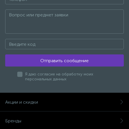
Донный клапан
Дополнительные аксессуары
3
Душевые системы
Отправить сообщение
3
Душевые шланги
Я даю согласие на обработку моих
персональных данных
7
Изливы для ванны
Акции и скидки
3
Изливы для душа
Бренды
5
Ручные души