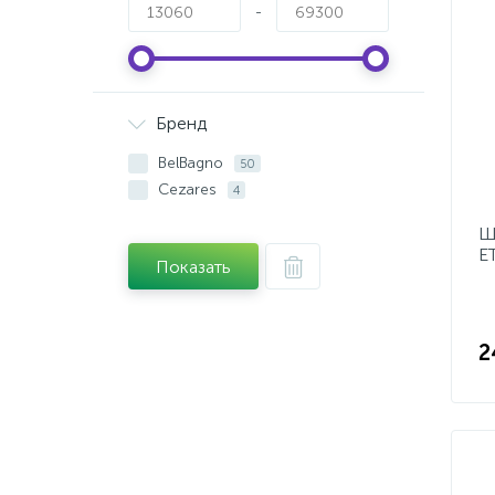
-
Бренд
BelBagno
50
Cezares
4
Ш
E
Показать
B
2