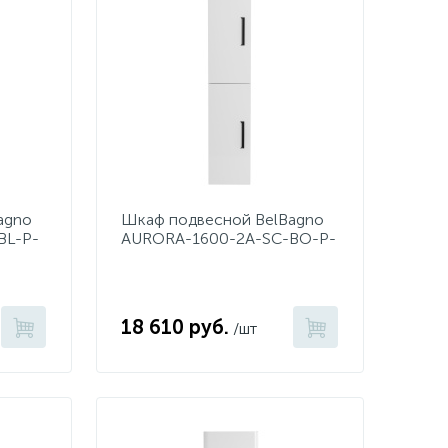
agno
Шкаф подвесной BelBagno
BL-P-
AURORA-1600-2A-SC-BO-P-
L
18 610 руб.
/шт