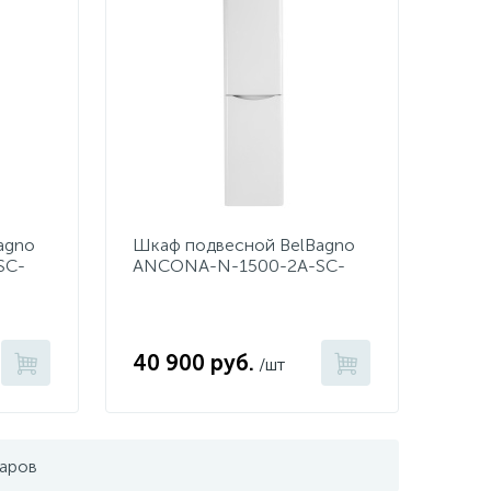
agno
Шкаф подвесной BelBagno
SC-
ANCONA-N-1500-2A-SC-
BL-L Bianco Lucido
40 900 руб.
/шт
варов