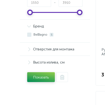
-
Бренд
BelBagno
5
Отверстия для монтажа
Р
A
C
Высота излива, см
3
Показать