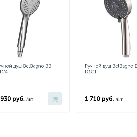
учной душ BelBagno BB-
Ручной душ BelBagno 
1C4
D1C1
 930 руб.
1 710 руб.
/шт
/шт