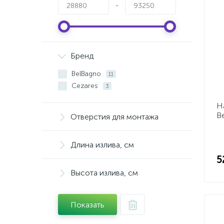
-
Бренд
BelBagno
11
Cezares
3
Н
B
Отверстия для монтажа
C
Длина излива, см
5
Высота излива, см
Показать