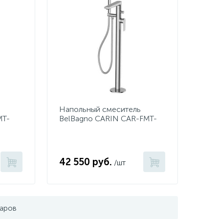
Напольный смеситель
MT-
BelBagno CARIN CAR-FMT-
CRM
42 550 руб.
/шт
варов