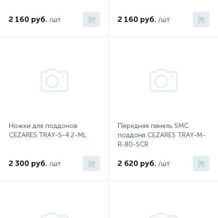
2 160 руб.
2 160 руб.
/шт
/шт
Донный клапан
Дополнительные аксессуары
3
Душевые системы
3
Душевые шланги
Ножки для поддонов
Передняя панель SMC
CEZARES TRAY-S-4.2-ML
поддона CEZARES TRAY-M-
7
R-80-SCR
Изливы для ванны
2 300 руб.
2 620 руб.
/шт
/шт
3
Изливы для душа
5
Ручные души