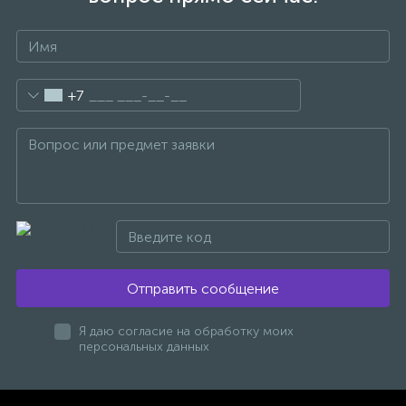
47
Смесители для раковины
+7
10
Смесители на борт ванны
1
Смесители термостатические
2
Штуцеры с держателем
3
Электронные смесители для раковины
Отправить сообщение
Я даю согласие на обработку моих
персональных данных