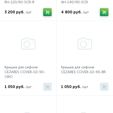
RH-120/90-SCR-R
AH-140/90-SCR
574
Гарантия
Комплектующие для мебели
Сиденья для душевых ограждений
На борт ванны
3 200 руб.
4 800 руб.
/шт
/шт
5
4
Оплата и доставка
Сифоны
Душевые гарнитуры
1
Контакты
Штуцеры
Скрытого монтажа
Крышка для сифона
Крышка для сифона
14
CEZARES COVER-02-90-
CEZARES COVER-02-90-BR
Напольные смесители
ORO
1 050 руб.
1 050 руб.
4
/шт
/шт
Верхние души
2
Встраиваемые смесители