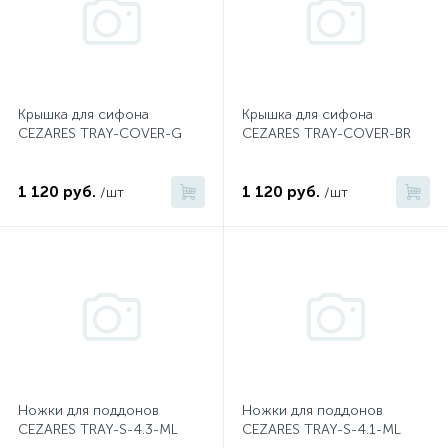
2
Встраиваемые смесители для ванны и душа
20
Встраиваемые смесители для душа
Крышка для сифона
Крышка для сифона
CEZARES TRAY-COVER-G
CEZARES TRAY-COVER-BR
3
Встраиваемые смесители для раковины
1 120 руб.
1 120 руб.
/шт
/шт
2
Держатели ручного душа
Для биде
Для душа
Ножки для поддонов
Ножки для поддонов
12
Донные клапаны
CEZARES TRAY-S-4.3-ML
CEZARES TRAY-S-4.1-ML