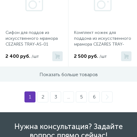
1
Ручные души со штуцером
4
Сифон для поддов из
Комплект ножек для
Смесители для биде
искусственного мрамора
поддона из искусственного
CEZARES TRAY-AS-01
мрамора CEZARES TRAY-
LEGS-AS-06
1
Смесители для ванны
2 400 руб.
2 500 руб.
/шт
/шт
15
Показать больше товаров
Смесители для ванны и душа
5
Смесители для душа
1
2
3
...
5
6
18
Смесители для кухни
Нужна консультация? Задайте
22
вопрос прямо сейчас!
Смесители для накладных раковин