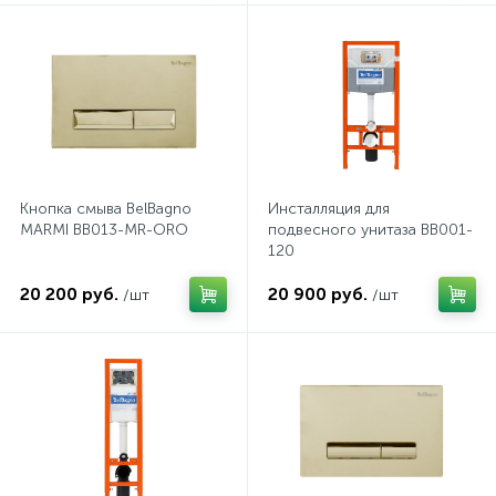
2
Встраиваемые смесители для ванны и душа
20
Встраиваемые смесители для душа
3
Встраиваемые смесители для раковины
Кнопка смыва BelBagno
Инсталляция для
MARMI BB013-MR-ORO
подвесного унитаза BB001-
2
120
Держатели ручного душа
20 200 руб.
20 900 руб.
/шт
/шт
Для биде
Для душа
12
Донные клапаны