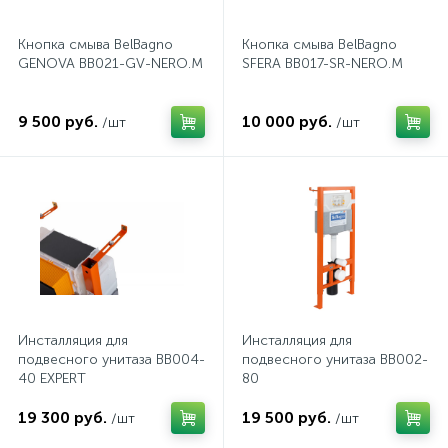
574
Гарантия
Комплектующие для мебели
Сиденья для душевых ограждений
На борт ванны
Кнопка смыва BelBagno
Кнопка смыва BelBagno
GENOVA BB021-GV-NERO.M
SFERA BB017-SR-NERO.M
5
4
Оплата и доставка
Сифоны
Душевые гарнитуры
9 500 руб.
10 000 руб.
/шт
/шт
1
Контакты
Штуцеры
Скрытого монтажа
14
Напольные смесители
Инсталляция для
Инсталляция для
4
Верхние души
подвесного унитаза BB004-
подвесного унитаза BB002-
40 EXPERT
80
2
19 300 руб.
19 500 руб.
Встраиваемые смесители
/шт
/шт