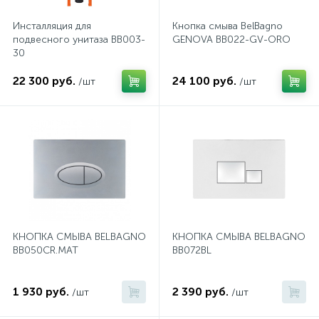
Инсталляция для
Кнопка смыва BelBagno
Донный клапан
подвесного унитаза BB003-
GENOVA BB022-GV-ORO
30
Дополнительные аксессуары
22 300 руб.
24 100 руб.
/шт
/шт
3
Душевые системы
3
Душевые шланги
7
Изливы для ванны
КНОПКА СМЫВА BELBAGNO
КНОПКА СМЫВА BELBAGNO
BB050CR.MAT
BB072BL
3
Изливы для душа
1 930 руб.
2 390 руб.
/шт
/шт
5
Ручные души