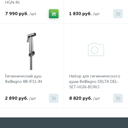
HGN-IN
574
Гарантия
Комплектующие для мебели
Сиденья для душевых ограждений
7 990 руб.
1 830 руб.
/шт
/шт
5
Оплата и доставка
Сифоны
Контакты
Гигиенический душ
Набор для гигиенического
BelBagno BB-IFS1-IN
душа BelBagno DELTA DEL-
SET-HGN-BORO
2 890 руб.
8 820 руб.
/шт
/шт