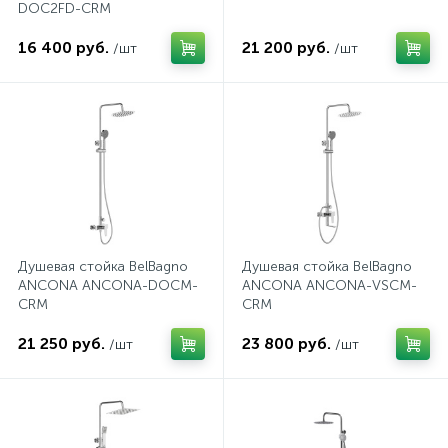
DOC2FD-CRM
574
Гарантия
Комплектующие для мебели
Сиденья для душевых ограждений
16 400 руб.
21 200 руб.
/шт
/шт
5
Оплата и доставка
Сифоны
Контакты
Душевая стойка BelBagno
Душевая стойка BelBagno
ANCONA ANCONA-DOCM-
ANCONA ANCONA-VSCM-
CRM
CRM
21 250 руб.
23 800 руб.
/шт
/шт