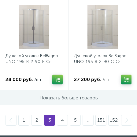
47
Смесители для раковины
10
Смесители на борт ванны
1
Душевой уголок BelBagno
Душевой уголок BelBagno
Смесители термостатические
UNO-195-R-2-90-P-Cr
UNO-195-R-2-90-C-Cr
2
Штуцеры с держателем
28 000 руб.
27 200 руб.
/шт
/шт
3
Электронные смесители для раковины
Показать больше товаров
1
2
3
4
5
...
151
152