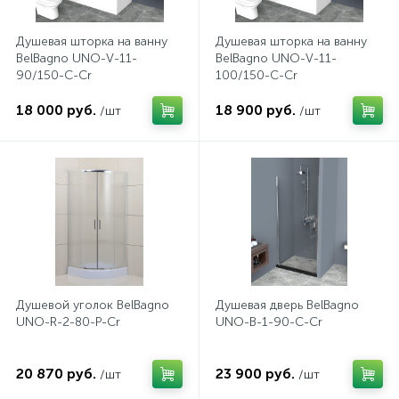
2
Встраиваемые смесители для ванны и душа
Душевая шторка на ванну
Душевая шторка на ванну
BelBagno UNO-V-11-
BelBagno UNO-V-11-
90/150-C-Cr
100/150-C-Cr
20
Встраиваемые смесители для душа
18 000 руб.
18 900 руб.
/шт
/шт
3
Встраиваемые смесители для раковины
2
Держатели ручного душа
Для биде
Душевой уголок BelBagno
Душевая дверь BelBagno
Для душа
UNO-R-2-80-P-Cr
UNO-B-1-90-C-Cr
12
20 870 руб.
23 900 руб.
/шт
/шт
Донные клапаны