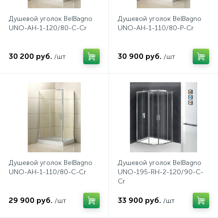
Душевой уголок BelBagno
Душевой уголок BelBagno
1
Ручные души со штуцером
UNO-AH-1-120/80-C-Cr
UNO-AH-1-110/80-P-Cr
4
Смесители для биде
30 200 руб.
30 900 руб.
/шт
/шт
1
Смесители для ванны
15
Смесители для ванны и душа
5
Смесители для душа
Душевой уголок BelBagno
Душевой уголок BelBagno
UNO-AH-1-110/80-C-Cr
UNO-195-RH-2-120/90-C-
18
Cr
Смесители для кухни
29 900 руб.
33 900 руб.
/шт
/шт
22
Смесители для накладных раковин