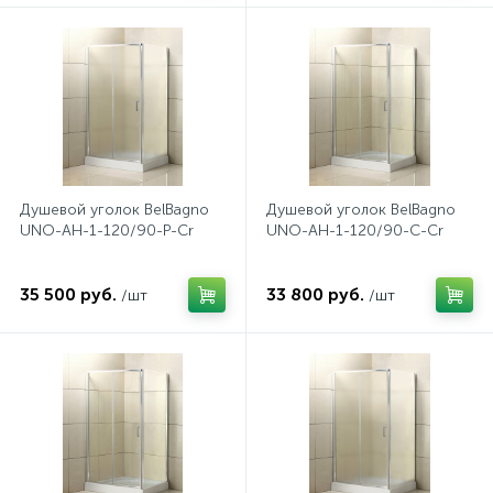
Донный клапан
Дополнительные аксессуары
3
Душевые системы
Душевой уголок BelBagno
Душевой уголок BelBagno
UNO-AH-1-120/90-P-Cr
UNO-AH-1-120/90-C-Cr
3
Душевые шланги
35 500 руб.
33 800 руб.
/шт
/шт
7
Изливы для ванны
3
Изливы для душа
5
Ручные души