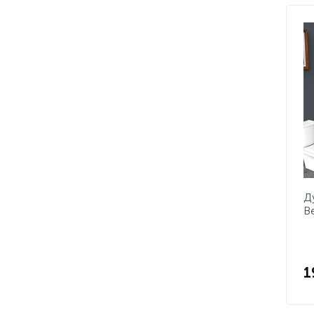
Д
B
C
1