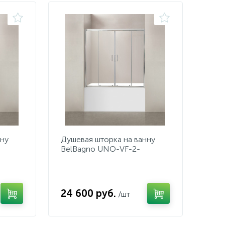
нну
Душевая шторка на ванну
BelBagno UNO-VF-2-
170/145-C-Cr
24 600 руб.
/шт