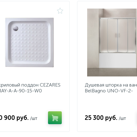
криловый поддон CEZARES
Душевая шторка на ва
RAY-A-A-90-15-W0
BelBagno UNO-VF-2-
170/145-P-Cr
0 900 руб.
25 300 руб.
/шт
/шт