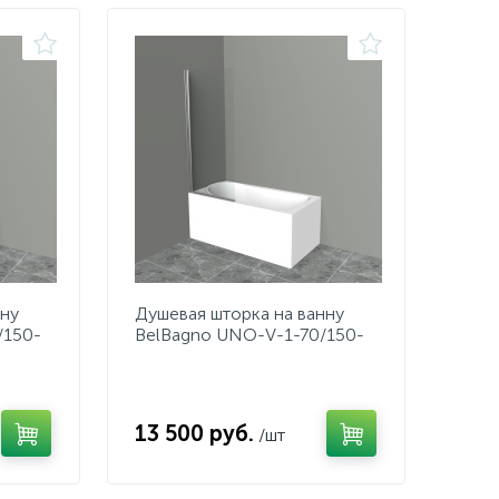
нну
Душевая шторка на ванну
/150-
BelBagno UNO-V-1-70/150-
C-Cr
13 500 руб.
/шт