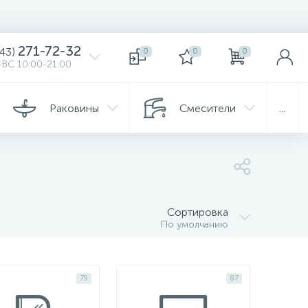
271-72-32
343)
0
0
0
ВС 10:00-21:00
Раковины
Смесители
...
Сортировка
По умолчанию
79
87