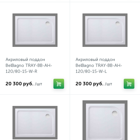
Донный клапан
Дополнительные аксессуары
3
Душевые системы
Акриловый поддон
Акриловый поддон
BelBagno TRAY-BB-AH-
BelBagno TRAY-BB-AH-
3
120/80-15-W-R
120/80-15-W-L
Душевые шланги
20 300 руб.
20 300 руб.
/шт
/шт
7
Изливы для ванны
3
Изливы для душа
5
Ручные души