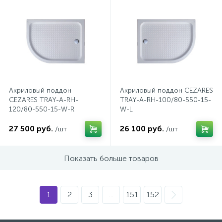
47
Смесители для раковины
10
Смесители на борт ванны
1
Акриловый поддон
Акриловый поддон CEZARES
Смесители термостатические
CEZARES TRAY-A-RH-
TRAY-A-RH-100/80-550-15-
120/80-550-15-W-R
W-L
2
Штуцеры с держателем
27 500 руб.
26 100 руб.
/шт
/шт
3
Электронные смесители для раковины
Показать больше товаров
1
2
3
...
151
152