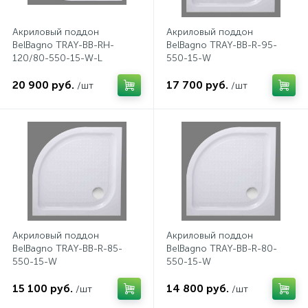
2
Встраиваемые смесители для ванны и душа
Акриловый поддон
Акриловый поддон
BelBagno TRAY-BB-RH-
BelBagno TRAY-BB-R-95-
120/80-550-15-W-L
550-15-W
20
Встраиваемые смесители для душа
20 900 руб.
17 700 руб.
/шт
/шт
3
Встраиваемые смесители для раковины
2
Держатели ручного душа
Для биде
Акриловый поддон
Акриловый поддон
Для душа
BelBagno TRAY-BB-R-85-
BelBagno TRAY-BB-R-80-
550-15-W
550-15-W
12
15 100 руб.
14 800 руб.
/шт
/шт
Донные клапаны