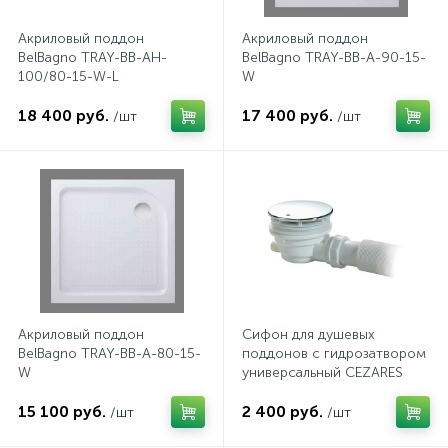
Акриловый поддон
Акриловый поддон
1
Ручные души со штуцером
BelBagno TRAY-BB-AH-
BelBagno TRAY-BB-A-90-15-
100/80-15-W-L
W
4
Смесители для биде
18 400 руб.
17 400 руб.
/шт
/шт
1
Смесители для ванны
15
Смесители для ванны и душа
5
Смесители для душа
Акриловый поддон
Сифон для душевых
BelBagno TRAY-BB-A-80-15-
поддонов с гидрозатвором
18
W
универсальный CEZARES
Смесители для кухни
CZR-01-90
15 100 руб.
2 400 руб.
/шт
/шт
22
Смесители для накладных раковин