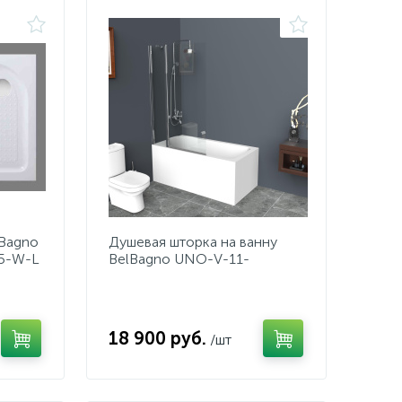
lBagno
Душевая шторка на ванну
5-W-L
BelBagno UNO-V-11-
100/150-C-Cr
18 900 руб.
/шт