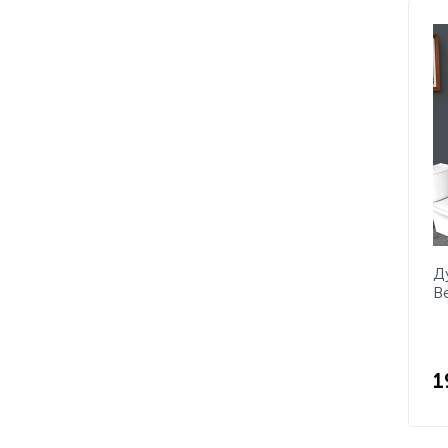
Д
B
C
1