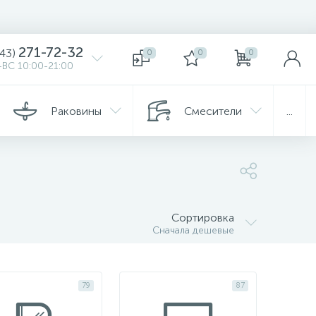
271-72-32
343)
0
0
0
ВС 10:00-21:00
Раковины
Смесители
...
Сортировка
Сначала дешевые
79
87