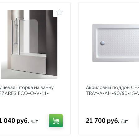
ушевая шторка на ванну
Акриловый поддон CE
EZARES ECO-O-V-11-
TRAY-A-AH-90/80-15-
20/140-P-Cr-L
1 040 руб.
21 700 руб.
/шт
/шт