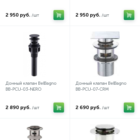
574
Гарантия
Комплектующие для мебели
Сиденья для душевых ограждений
2 950 руб.
2 950 руб.
/шт
/шт
5
Оплата и доставка
Сифоны
Контакты
Донный клапан BelBagno
Донный клапан BelBagno
BB-PCU-03-NERO
BB-PCU-07-CRM
2 890 руб.
2 690 руб.
/шт
/шт